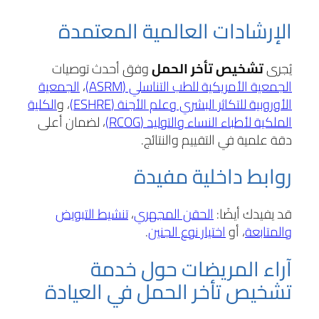
الإرشادات العالمية المعتمدة
يُجرى
تشخيص تأخر الحمل
وفق أحدث توصيات
الجمعية الأمريكية للطب التناسلي (ASRM)
،
الجمعية
الأوروبية للتكاثر البشري وعلم الأجنة (ESHRE)
، و
الكلية
الملكية لأطباء النساء والتوليد (RCOG)
، لضمان أعلى
دقة علمية في التقييم والنتائج.
روابط داخلية مفيدة
قد يفيدك أيضًا:
الحقن المجهري
،
تنشيط التبويض
والمتابعة
، أو
اختيار نوع الجنين
.
آراء المريضات حول خدمة
تشخيص تأخر الحمل في العيادة