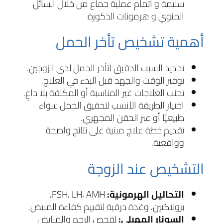
سليمة و اتمام عملية جماع من خلال السائل
المنوي و هرمونات الذكورة
أهمية تشخيص تأخر الحمل
تحديد السبب الدقيق لتأخر الحمل لدى الزوجين.
توفير الوقت والجهد قبل البدء في العلاج.
تجنب العلاجات غير المناسبة أو المكلفة بلا داعٍ.
اختيار الطريقة الأنسب لتحقيق الحمل سواء
طبيعيًا أو عبر الحقن المجهري.
تقديم خطة علاج مبنية على نتائج واضحة
وواقعية.
التشخيص عند الزوجة
التحاليل الهرمونية:
FSH، LH، AMH،
برولاكتين، وغدة درقية لتقييم كفاءة المبيض.
السونار المهبلي:
لفحص الرحم والمبايض