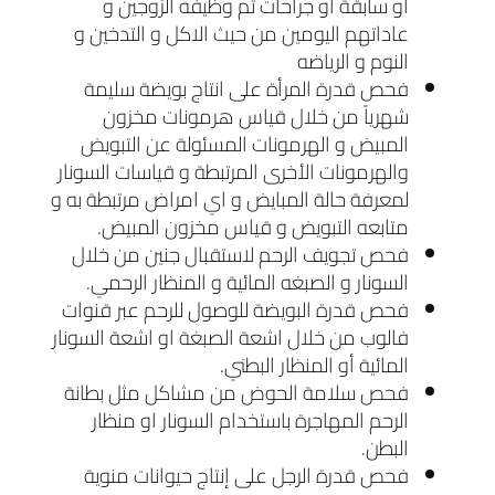
او سابقة أو جراحات ثم وظيفه الزوجين و
عاداتهم اليومين من حيث الاكل و التدخين و
النوم و الرياضه
فحص قدرة المرأة على انتاج بويضة سليمة
شهرياً من خلال قياس هرمونات مخزون
المبيض و الهرمونات المسئولة عن التبويض
والهرمونات الأخرى المرتبطة و قياسات السونار
لمعرفة حالة المبايض و اي امراض مرتبطة به و
متابعه التبويض و قياس مخزون المبيض.
فحص تجويف الرحم لاستقبال جنين من خلال
السونار و الصبغه المائية و المنظار الرحمي.
فحص قدرة البويضة للوصول للرحم عبر قنوات
فالوب من خلال اشعة الصبغة او اشعة السونار
المائية أو المنظار البطني.
فحص سلامة الحوض من مشاكل مثل بطانة
الرحم المهاجرة باستخدام السونار او منظار
البطن.
فحص قدرة الرجل على إنتاج حيوانات منوية