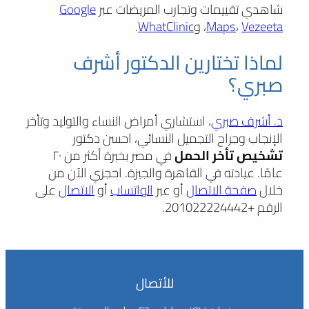
شاهدي تقييمات وتجارب المريضات عبر
Google
Vezeeta
،
Maps
، و
WhatClinic
.
لماذا تختارين الدكتور أشرف
صبري؟
د. أشرف صبري
، استشاري أمراض النساء والتوليد وتأخر
الإنجاب وجراح التجميل النسائي، احسن دكتور
تشخيص تأخر الحمل
في مصر بخبرة أكثر من ٢٠
عامًا. عيادته في القاهرة والجيزة. احجزي الآن من
خلال
صفحة الاتصال
أو عبر
الواتساب
أو
الاتصال
على
الرقم +201022224442.
للأتصال