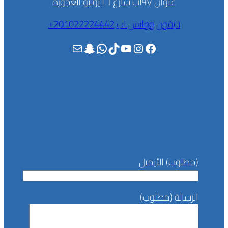
عنوان ١٩٧ب شارع ٢٦ يوليو العجوزة
تليفون
وواتس اب
201022224442+
فيسبوك
إنستجرام
يوتيوب
تيك توك
واتساب
سناب شات
بريد
(مطلوب) الأيميل
الرسالة (مطلوب)