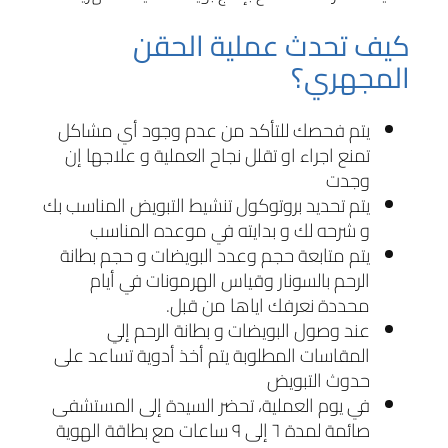
كيف تحدث عملية الحقن
المجهري؟
يتم فحصك للتأكد من عدم وجود أي مشاكل
تمنع اجراء او تقلل نجاح العملية و علاجها إن
وجدت
يتم تحديد بروتوكول تنشيط التبويض المناسب بك
و شرحه لك و بدايته في موعده المناسب
يتم متابعة حجم وعدد البويضات و حجم بطانة
الرحم بالسونار وقياس الهرمونات في أيام
محددة نعرفك اياها من قبل.
عند وصول البويضات و بطانة الرحم إلي
المقاسات المطلوبة يتم أخذ أدوية تساعد على
حدوث التبويض
في يوم العملية، تحضر السيدة إلى المستشفى
صائمة لمدة ٦ إلى ٩ ساعات مع بطاقة الهوية