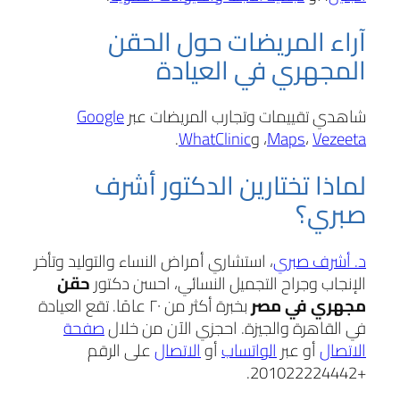
آراء المريضات حول الحقن
المجهري في العيادة
شاهدي تقييمات وتجارب المريضات عبر
Google
Vezeeta
،
Maps
، و
WhatClinic
.
لماذا تختارين الدكتور أشرف
صبري؟
د. أشرف صبري
، استشاري أمراض النساء والتوليد وتأخر
الإنجاب وجراح التجميل النسائي، احسن دكتور
حقن
مجهري في مصر
بخبرة أكثر من ٢٠ عامًا. تقع العيادة
في القاهرة والجيزة. احجزي الآن من خلال
صفحة
الاتصال
أو عبر
الواتساب
أو
الاتصال
على الرقم
+201022224442.