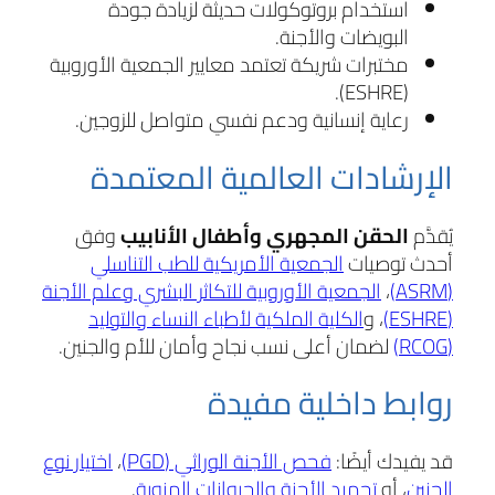
استخدام بروتوكولات حديثة لزيادة جودة
البويضات والأجنة.
مختبرات شريكة تعتمد معايير الجمعية الأوروبية
(ESHRE).
رعاية إنسانية ودعم نفسي متواصل للزوجين.
الإرشادات العالمية المعتمدة
يُقدَّم
الحقن المجهري وأطفال الأنابيب
وفق
أحدث توصيات
الجمعية الأمريكية للطب التناسلي
(ASRM)
،
الجمعية الأوروبية للتكاثر البشري وعلم الأجنة
(ESHRE)
، و
الكلية الملكية لأطباء النساء والتوليد
(RCOG)
لضمان أعلى نسب نجاح وأمان للأم والجنين.
روابط داخلية مفيدة
قد يفيدك أيضًا:
فحص الأجنة الوراثي (PGD)
،
اختيار نوع
الجنين
، أو
تجميد الأجنة والحيوانات المنوية
.