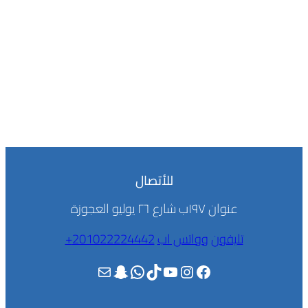
للأتصال
عنوان ١٩٧ب شارع ٢٦ يوليو العجوزة
تليفون
وواتس اب
201022224442+
فيسبوك
إنستجرام
يوتيوب
تيك توك
واتساب
سناب شات
بريد