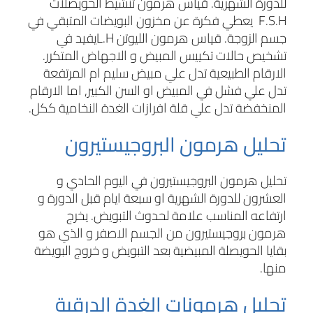
للدورة الشهرية. قياس هرمون تنشيط الحويصلات
F.S.H
يعطي فكرة عن مخزون البويضات المتبقي في
جسم الزوجة. قياس هرمون الليوتن
L.H
يفيد في
تشخيص حالات تكييس المبيض و الاجهاض المتكرر.
الارقام الطبيعية تدل علي مبيض سليم ام المرتفعة
تدل علي فشل في المبيض او السن الكبير, اما الارقام
المنخفضة تدل علي قلة افرازات الغدة النخامية ككل.
تحليل هرمون البروجيستيرون
تحليل هرمون البروجيستيرون في اليوم الحادي و
العشرون للدورة الشهرية او سبعة ايام قبل الدورة و
ارتفاعه المناسب علامة لحدوث التبويض. يخرج
هرمون بروجيستيرون من الجسم الاصفر و الذي هو
بقايا الحويصلة المبيضية بعد التبويض و خروج البويضة
منها.
تحليل هرمونات الغدة الدرقية