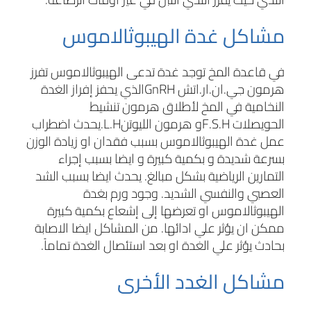
مشاكل غدة الهيبوثالاموس
في قاعدة المخ توجد غدة تدعى الهيبوثالاموس تفرز
هرمون جي.ان.ار.اتش
GnRH
الذي يحفز إفراز الغدة
النخامية في المخ لأطلاق هرمون تنشيط
الحويصلات
F.S.H
و هرمون الليوتن
L.H
.يحدث اضطراب
عمل غدة الهيبوثالاموس بسبب فقدان او زيادة الوزن
بسرعة شديدة و بكمية كبيرة و ايضا بسبب إجراء
التمارين الرياضية بشكل مبالغ. يحدث ايضا بسبب الشد
العصبي والنفسي الشديد. وجود ورم بغدة
الهيبوثالاموس او تعرضها إلى إشعاع بكمية كبيرة
ممكن ان يؤثر علي ادائها. من المشاكل ايضا الاصابة
بحادث يؤثر علي الغدة او بعد استئصال الغدة تماماً.
مشاكل الغدد الأخرى