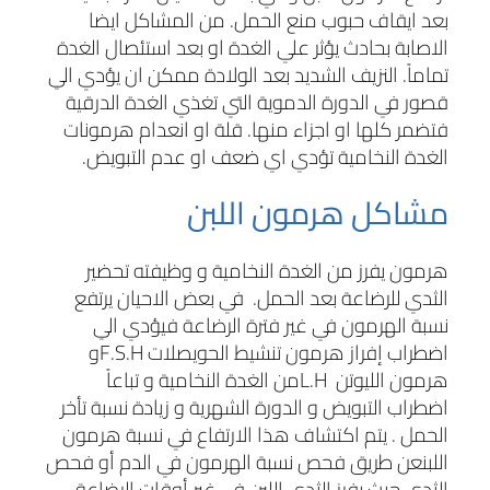
بعد ايقاف حبوب منع الحمل. من المشاكل ايضا
الاصابة بحادث يؤثر علي الغدة او بعد استئصال الغدة
تماماً. النزيف الشديد بعد الولادة ممكن ان يؤدي الي
قصور في الدورة الدموية التي تغذي الغدة الدرقية
فتضمر كلها او اجزاء منها. قلة او انعدام هرمونات
الغدة النخامية تؤدي اي ضعف او عدم التبويض.
مشاكل هرمون اللبن
هرمون يفرز من الغدة النخامية و وظيفته تحضير
الثدي للرضاعة بعد الحمل. في بعض الاحيان يرتفع
نسبة الهرمون في غير فترة الرضاعة فيؤدي الي
اضطراب إفراز هرمون تنشيط الحويصلات
F.S.H
و
هرمون الليوتن
L.H
من الغدة النخامية و تباعاً
اضطراب التبويض و الدورة الشهرية و زيادة نسبة تأخر
الحمل
.
يتم اكتشاف هذا الارتفاع في نسبة هرمون
اللبنعن طريق فحص نسبة الهرمون في الدم أو فحص
الثدي حيث يفرز الثدي اللبن في غير أوقات الرضاعة.