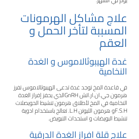
يوم في الشهر.
علاج مشاكل الهرمونات
المسببة لتأخر الحمل و
العقم
غدة الهيبوثالاموس و الغدة
النخامية
في قاعدة المخ توجد غدة تدعى الهيبوثالاموس تفرز
هرمون جي.ان.ار.اتش
GnRH
الذي يحفز إفراز الغدة
النخامية في المخ لأطلاق هرمون تنشيط الحويصلات
F.S.H
و هرمون الليوتن
L.H
. تعالج باستخدام ادوية
تنشيط البويضات و استحداث التبويض.
علاج قلة افراز الغدة الدرقية