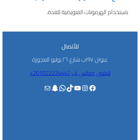
باستخدام الهرمونات التعويضية للغدة.
للأتصال
عنوان ١٩٧ب شارع ٢٦ يوليو العجوزة
تليفون
وواتس اب
201022224442+
فيسبوك
إنستجرام
يوتيوب
تيك توك
واتساب
سناب شات
بريد